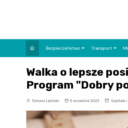
Skip
to
content
Bezpieczeństwo
Transport
Mi
Kronika policyjna
Komunikacja miej
I
Walka o lepsze posi
Wypadki i zdarzenia
Drogi i remonty
S
l
Program "Dobry po
Prewencja i edukacja
policyjna
Ś
Tomasz Lipiński
5 września 2023
Szpitale 
I