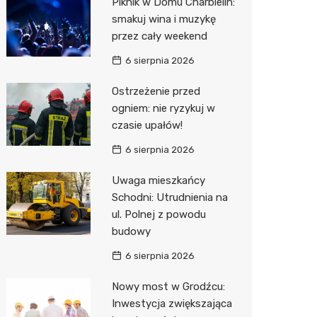
Piknik w Domu Charbielin:
Pozostałe
Sport i rozrywka
Restaur
Laryngo
Myjnia 
Bibliote
Kręgieln
smakuj wina i muzykę
przez cały weekend
Zwierzęta
Dermat
Pomoc 
Przedsz
Kino
Sklep z
6 sierpnia 2026
Sklepy specjalistyczne
Okulista
Stacja 
Klub
Wetery
Jubiler
Ostrzeżenie przed
Sieci handlowe
Ortope
Akumul
Wesele
Optyk
Biedron
ogniem: nie ryzykuj w
czasie upałów!
Usługi
Fizjoter
Stacja p
Siłownia
Sklep w
Lidl
Drukarn
6 sierpnia 2026
Dietety
Mechan
Księgar
Dino
Dorabia
Uwaga mieszkańcy
Psychot
Sklep r
Kauflan
Lombar
Schodni: Utrudnienia na
Sklep m
Kwiaciar
Stokrot
Geodet
ul. Polnej z powodu
budowy
Przycho
Żabka
Meble n
6 sierpnia 2026
Bricoma
Taxi
Nowy most w Grodźcu:
Castor
Fotogra
Inwestycja zwiększająca