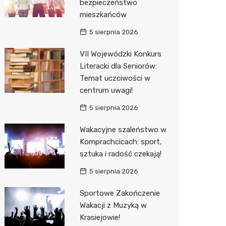
bezpieczeństwo
Decath
mieszkańców
Empik
5 sierpnia 2026
Hebe
VII Wojewódzki Konkurs
Literacki dla Seniorów:
JYSK
Temat uczciwości w
centrum uwagi!
Media M
5 sierpnia 2026
Pepco
Wakacyjne szaleństwo w
Sinsey
Komprachcicach: sport,
Action
sztuka i radość czekają!
5 sierpnia 2026
Auchan
Sportowe Zakończenie
Wakacji z Muzyką w
Krasiejowie!