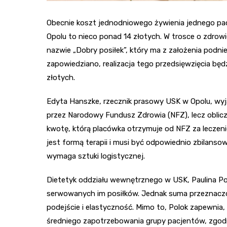
Obecnie koszt jednodniowego żywienia jednego pac
Opolu to nieco ponad 14 złotych. W trosce o zdrow
nazwie „Dobry posiłek”, który ma z założenia podni
zapowiedziano, realizacja tego przedsięwzięcia będ
złotych.
Edyta Hanszke, rzecznik prasowy USK w Opolu, wyjaś
przez Narodowy Fundusz Zdrowia (NFZ), lecz oblic
kwotę, którą placówka otrzymuje od NFZ za leczeni
jest formą terapii i musi być odpowiednio zbilans
wymaga sztuki logistycznej.
Dietetyk oddziału wewnętrznego w USK, Paulina Pol
serwowanych im posiłków. Jednak suma przeznac
podejście i elastyczność. Mimo to, Polok zapewnia,
średniego zapotrzebowania grupy pacjentów, zgodn