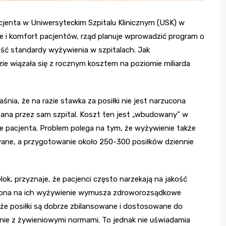
jenta w Uniwersyteckim Szpitalu Klinicznym (USK) w
ie i komfort pacjentów, rząd planuje wprowadzić program o
eść standardy wyżywienia w szpitalach. Jak
zie wiązała się z rocznym kosztem na poziomie miliarda
nia, że na razie stawka za posiłki nie jest narzucona
zana przez sam szpital. Koszt ten jest „wbudowany” w
e pacjenta. Problem polega na tym, że wyżywienie także
owane, a przygotowanie około 250-300 posiłków dziennie
ok, przyznaje, że pacjenci często narzekają na jakość
zona na ich wyżywienie wymusza zdroworozsądkowe
 że posiłki są dobrze zbilansowane i dostosowane do
ie z żywieniowymi normami. To jednak nie uświadamia