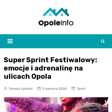
Skip
to
content
Super Sprint Festiwalowy:
emocje i adrenalinę na
ulicach Opola
Tomasz Lipiński
3 czerwca 2024
Sport