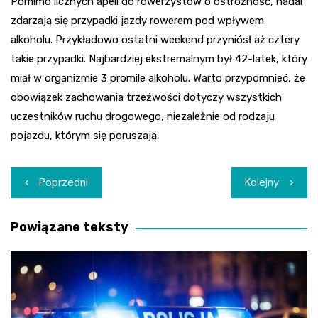
Pomimo licznych apeli do rowerzystów o ostrożność, nadal
zdarzają się przypadki jazdy rowerem pod wpływem
alkoholu. Przykładowo ostatni weekend przyniósł aż cztery
takie przypadki. Najbardziej ekstremalnym był 42-latek, który
miał w organizmie 3 promile alkoholu. Warto przypomnieć, że
obowiązek zachowania trzeźwości dotyczy wszystkich
uczestników ruchu drogowego, niezależnie od rodzaju
pojazdu, którym się poruszają.
Nawigacja
Poprzedni
Kolejny
wpisu
Powiązane teksty