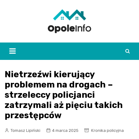
Skip
to
content
Nietrzeźwi kierujący
problemem na drogach –
strzeleccy policjanci
zatrzymali aż pięciu takich
przestępców
Tomasz Lipiński
4 marca 2025
Kronika policyjna