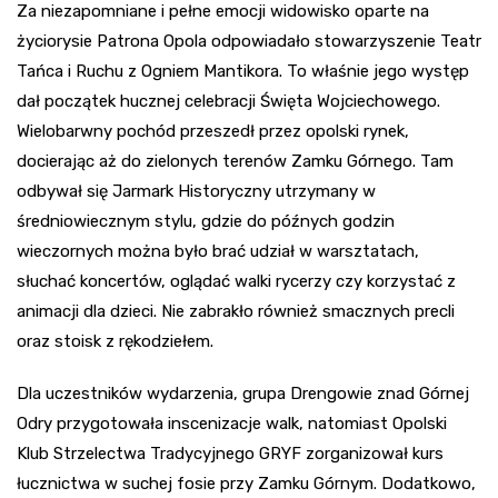
Za niezapomniane i pełne emocji widowisko oparte na
życiorysie Patrona Opola odpowiadało stowarzyszenie Teatr
Tańca i Ruchu z Ogniem Mantikora. To właśnie jego występ
dał początek hucznej celebracji Święta Wojciechowego.
Wielobarwny pochód przeszedł przez opolski rynek,
docierając aż do zielonych terenów Zamku Górnego. Tam
odbywał się Jarmark Historyczny utrzymany w
średniowiecznym stylu, gdzie do późnych godzin
wieczornych można było brać udział w warsztatach,
słuchać koncertów, oglądać walki rycerzy czy korzystać z
animacji dla dzieci. Nie zabrakło również smacznych precli
oraz stoisk z rękodziełem.
Dla uczestników wydarzenia, grupa Drengowie znad Górnej
Odry przygotowała inscenizacje walk, natomiast Opolski
Klub Strzelectwa Tradycyjnego GRYF zorganizował kurs
łucznictwa w suchej fosie przy Zamku Górnym. Dodatkowo,