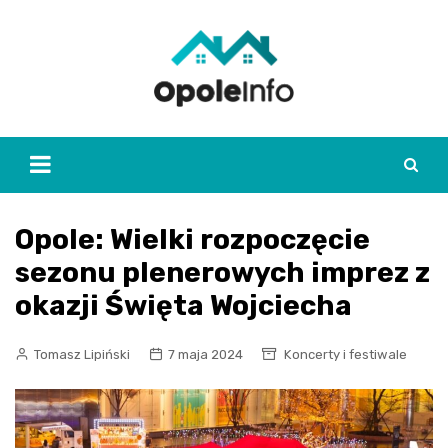
Skip
to
content
Opole: Wielki rozpoczęcie
sezonu plenerowych imprez z
okazji Święta Wojciecha
Tomasz Lipiński
7 maja 2024
Koncerty i festiwale