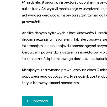
W niedzielę, 8 grudnia, inspektorzy opolskiej Ins
autostrady A4 wykryli manipulacje w urządzeniu reje
aktywności kierowców. Inspektorzy zatrzymali do k
przewoźnika.
Analiza danych cyfrowych z kart kierowców i urządz
drugim niezależnym sygnałem. Taki alert pojawia si
informacjami o ruchu pojazdu pochodzącymi przyna
kierowcami potwierdziła ustalenia inspektorów – przy
to koniecznością terminowego dostarczenia ładunk
Kierującym zatrzymano prawa jazdy na okres 3 mies
odpowiedniego odpoczynku. Przewoźnik został obci
kary, a kierowcy ukarani mandatami.
Nawigacja
Poprzedni