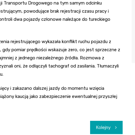
pekcji Transportu Drogowego na tym samym odcinku
strującym, powodujące brak rejestracji czasu pracy i
ontroli dwa pojazdy członowe należące do tureckiego
enia rejestrującego wykazała konflikt ruchu pojazdu z
ę, gdy pomiar prędkości wskazuje zero, co jest sprzeczne z
jmniej z jednego niezależnego źródła. Rozmowa z
znali oni, że odłączyli tachograf od zasilania. Tłumaczyli
u.
ięcy i zakazano dalszej jazdy do momentu wzięcia
ążony kaucją jako zabezpieczenie ewentualnej przyszłej
Kolejny