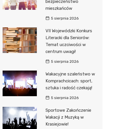
bezpieczeństwo
Decath
mieszkańców
Empik
5 sierpnia 2026
Hebe
VII Wojewódzki Konkurs
Literacki dla Seniorów:
JYSK
Temat uczciwości w
centrum uwagi!
Media M
5 sierpnia 2026
Pepco
Wakacyjne szaleństwo w
Sinsey
Komprachcicach: sport,
Action
sztuka i radość czekają!
5 sierpnia 2026
Auchan
Sportowe Zakończenie
Wakacji z Muzyką w
Krasiejowie!