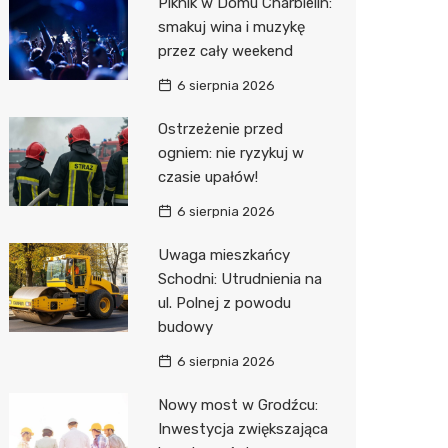
Piknik w Domu Charbielin:
Pozostałe
Sport i rozrywka
Restaur
Laryngo
Myjnia 
Bibliote
Kręgieln
smakuj wina i muzykę
przez cały weekend
Zwierzęta
Dermat
Pomoc 
Przedsz
Kino
Sklep z
6 sierpnia 2026
Sklepy specjalistyczne
Okulista
Stacja 
Klub
Wetery
Jubiler
Ostrzeżenie przed
Sieci handlowe
Ortope
Akumul
Wesele
Optyk
Biedron
ogniem: nie ryzykuj w
czasie upałów!
Usługi
Fizjoter
Stacja p
Siłownia
Sklep w
Lidl
Drukarn
6 sierpnia 2026
Dietety
Mechan
Księgar
Dino
Dorabia
Uwaga mieszkańcy
Psychot
Sklep r
Kauflan
Lombar
Schodni: Utrudnienia na
Sklep m
Kwiaciar
Stokrot
Geodet
ul. Polnej z powodu
budowy
Przycho
Żabka
Meble n
6 sierpnia 2026
Bricoma
Taxi
Nowy most w Grodźcu:
Castor
Fotogra
Inwestycja zwiększająca