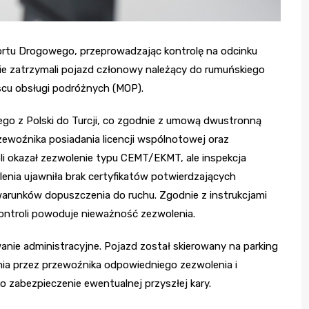
portu Drogowego, przeprowadzając kontrolę na odcinku
nie zatrzymali pojazd członowy należący do rumuńskiego
scu obsługi podróżnych (MOP).
go z Polski do Turcji, co zgodnie z umową dwustronną
woźnika posiadania licencji wspólnotowej oraz
li okazał zezwolenie typu CEMT/EKMT, ale inspekcja
enia ujawniła brak certyfikatów potwierdzających
warunków dopuszczenia do ruchu. Zgodnie z instrukcjami
ntroli powoduje nieważność zezwolenia.
ie administracyjne. Pojazd został skierowany na parking
ia przez przewoźnika odpowiedniego zezwolenia i
o zabezpieczenie ewentualnej przyszłej kary.