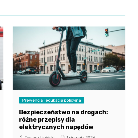
Prewencja i edukacja policyjna
Bezpieczeństwo na drogach:
różne przepisy dla
elektrycznych napędów
Tomasz Lipiński
1 sierpnia 2026