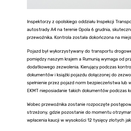
Inspektorzy z opolskiego oddziału Inspekcji Trans
autostrady A4 na terenie Opola 6 grudnia, skutecz
przewoźnika. Kontrola została dokończona na miej
Pojazd był wykorzystywany do transportu drogowe
pomiędzy naszym krajem a Rumunią wymaga od prze
dodatkowego zezwolenia. Kierujący podczas kontro
dokumentów i książki pojazdu dołączonej do zezwol
spełnienie przez pojazd norm bezpieczeństwa lub 
EKMT nieposiadanie takich dokumentów podczas ko
Wobec przewoźnika zostanie rozpoczęte postępowan
strzeżony, gdzie pozostanie do momentu otrzyman
wpłacenia kaucji w wysokości 12 tysięcy złotych jak