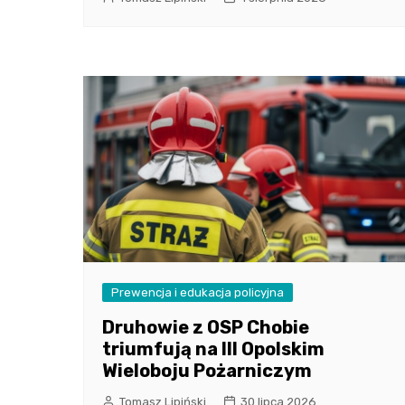
Prewencja i edukacja policyjna
Druhowie z OSP Chobie
triumfują na III Opolskim
Wieloboju Pożarniczym
Tomasz Lipiński
30 lipca 2026