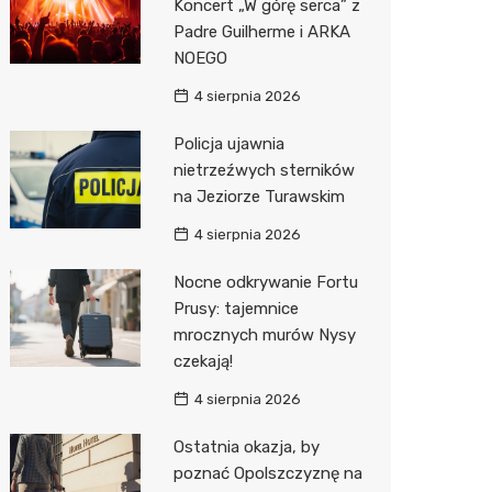
Koncert „W górę serca” z
Decath
Padre Guilherme i ARKA
NOEGO
Empik
4 sierpnia 2026
Hebe
Policja ujawnia
JYSK
nietrzeźwych sterników
na Jeziorze Turawskim
Media M
4 sierpnia 2026
Pepco
Nocne odkrywanie Fortu
Sinsey
Prusy: tajemnice
Action
mrocznych murów Nysy
czekają!
Auchan
4 sierpnia 2026
Ostatnia okazja, by
poznać Opolszczyznę na