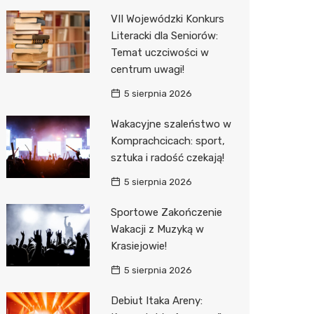
Pozostałe
Sport i rozrywka
Restaur
Laryngo
Myjnia 
Bibliote
Kręgieln
VII Wojewódzki Konkurs
Literacki dla Seniorów:
Zwierzęta
Dermat
Pomoc 
Przedsz
Kino
Sklep z
Temat uczciwości w
Sklepy specjalistyczne
Okulista
Stacja 
Klub
Wetery
Jubiler
centrum uwagi!
5 sierpnia 2026
Sieci handlowe
Ortope
Akumul
Wesele
Optyk
Biedron
Wakacyjne szaleństwo w
Usługi
Fizjoter
Stacja p
Siłownia
Sklep w
Lidl
Drukarn
Komprachcicach: sport,
Dietety
Mechan
Księgar
Dino
Dorabia
sztuka i radość czekają!
Psychot
Sklep r
Kauflan
Lombar
5 sierpnia 2026
Sklep m
Kwiaciar
Stokrot
Geodet
Sportowe Zakończenie
Wakacji z Muzyką w
Przycho
Żabka
Meble n
Krasiejowie!
Bricoma
Taxi
5 sierpnia 2026
Castor
Fotogra
Debiut Itaka Areny: