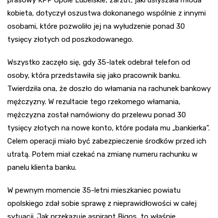
prasowy KPP Opole Lubelskie, zarzut, jaki usłyszała młoda
kobieta, dotyczył oszustwa dokonanego wspólnie z innymi
osobami, które pozwoliło jej na wyłudzenie ponad 30
tysięcy złotych od poszkodowanego.
Wszystko zaczęło się, gdy 35-latek odebrał telefon od
osoby, która przedstawiła się jako pracownik banku.
Twierdziła ona, że doszło do włamania na rachunek bankowy
mężczyzny. W rezultacie tego rzekomego włamania,
mężczyzna został namówiony do przelewu ponad 30
tysięcy złotych na nowe konto, które podała mu „bankierka”.
Celem operacji miało być zabezpieczenie środków przed ich
utratą. Potem miał czekać na zmianę numeru rachunku w
panelu klienta banku.
W pewnym momencie 35-letni mieszkaniec powiatu
opolskiego zdał sobie sprawę z nieprawidłowości w całej
sytuacji. Jak przekazuje aspirant Bigos, to właśnie