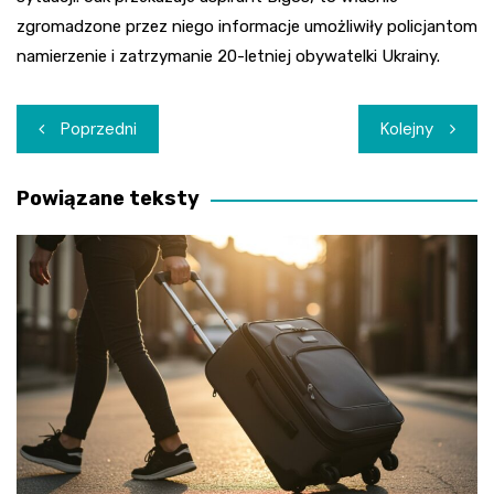
zgromadzone przez niego informacje umożliwiły policjantom
namierzenie i zatrzymanie 20-letniej obywatelki Ukrainy.
Nawigacja
Poprzedni
Kolejny
wpisu
Powiązane teksty