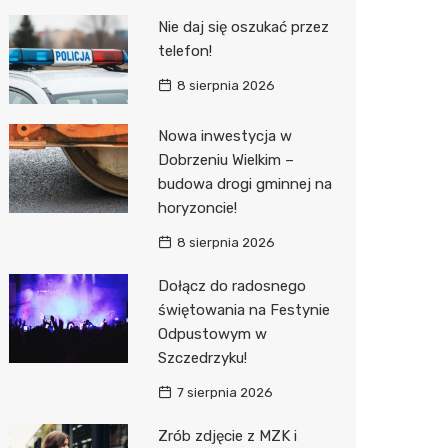
Pozostałe
Sport i rozrywka
Restaur
Laryngo
Myjnia 
Bibliote
Kręgieln
Nie daj się oszukać przez
telefon!
Zwierzęta
Dermat
Pomoc 
Przedsz
Kino
Sklep z
8 sierpnia 2026
Sklepy specjalistyczne
Okulista
Stacja 
Klub
Wetery
Jubiler
Nowa inwestycja w
Sieci handlowe
Ortope
Akumul
Wesele
Optyk
Biedron
Dobrzeniu Wielkim –
Usługi
Fizjoter
Stacja p
Siłownia
Sklep w
Lidl
Drukarn
budowa drogi gminnej na
horyzoncie!
Dietety
Mechan
Księgar
Dino
Dorabia
8 sierpnia 2026
Psychot
Sklep r
Kauflan
Lombar
Dołącz do radosnego
Sklep m
Kwiaciar
Stokrot
Geodet
świętowania na Festynie
Odpustowym w
Przycho
Żabka
Meble n
Szczedrzyku!
Bricoma
Taxi
7 sierpnia 2026
Castor
Fotogra
Zrób zdjęcie z MZK i