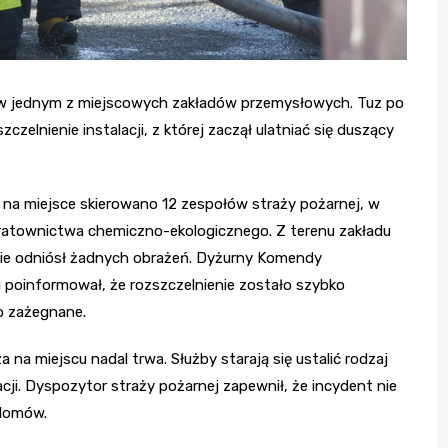
j w jednym z miejscowych zakładów przemysłowych. Tuz po
elnienie instalacji, z której zaczął ulatniać się duszący
na miejsce skierowano 12 zespołów straży pożarnej, w
ratownictwa chemiczno-ekologicznego. Z terenu zakładu
nie odniósł żadnych obrażeń. Dyżurny Komendy
poinformował, że rozszczelnienie zostało szybko
o zażegnane.
 na miejscu nadal trwa. Służby starają się ustalić rodzaj
acji. Dyspozytor straży pożarnej zapewnił, że incydent nie
 domów.