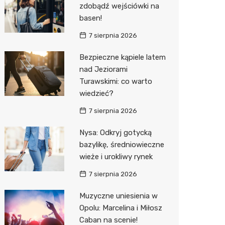
zdobądź wejściówki na
Decath
basen!
Empik
7 sierpnia 2026
Hebe
Bezpieczne kąpiele latem
nad Jeziorami
JYSK
Turawskimi: co warto
Media M
wiedzieć?
Pepco
7 sierpnia 2026
Sinsey
Nysa: Odkryj gotycką
bazylikę, średniowieczne
Action
wieże i urokliwy rynek
Auchan
7 sierpnia 2026
Muzyczne uniesienia w
Opolu: Marcelina i Miłosz
Caban na scenie!