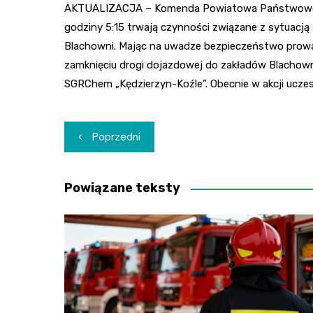
AKTUALIZACJA – Komenda Powiatowa Państwowej St
godziny 5:15 trwają czynności związane z sytuacj
Blachowni. Mając na uwadze bezpieczeństwo prow
zamknięciu drogi dojazdowej do zakładów Blachownia
SGRChem „Kędzierzyn-Koźle”. Obecnie w akcji uczes
Nawigacja
Poprzedni
wpisu
Powiązane teksty