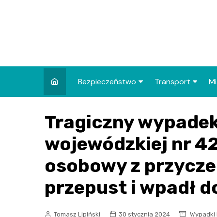
Skip
to
content
Bezpieczeństwo
Transport
Mi
Kronika policyjna
Komunikacja miej
I
Tragiczny wypadek
Wypadki i zdarzenia
Drogi i remonty
S
l
wojewódzkiej nr 4
Prewencja i edukacja
policyjna
Ś
osobowy z przycze
I
przepust i wpadł d
Tomasz Lipiński
30 stycznia 2024
Wypadki 