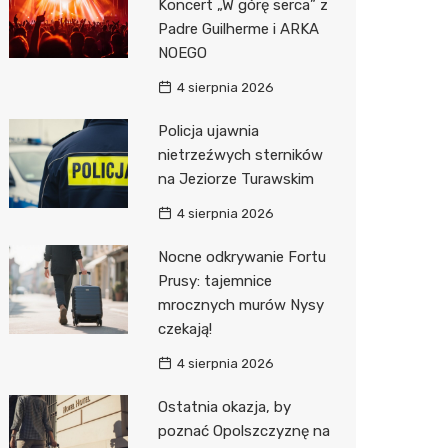
Koncert „W górę serca” z
Decath
Padre Guilherme i ARKA
NOEGO
Empik
4 sierpnia 2026
Hebe
Policja ujawnia
JYSK
nietrzeźwych sterników
na Jeziorze Turawskim
Media M
4 sierpnia 2026
Pepco
Nocne odkrywanie Fortu
Sinsey
Prusy: tajemnice
Action
mrocznych murów Nysy
czekają!
Auchan
4 sierpnia 2026
Ostatnia okazja, by
poznać Opolszczyznę na