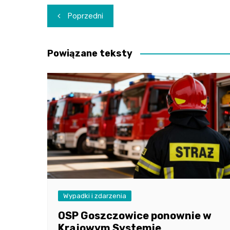
Nawigacja
Poprzedni
wpisu
Powiązane teksty
Wypadki i zdarzenia
OSP Goszczowice ponownie w
Krajowym Systemie