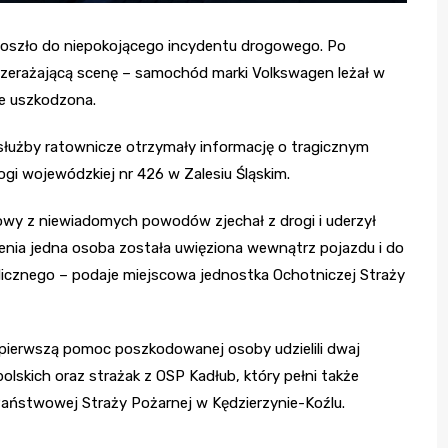
 doszło do niepokojącego incydentu drogowego. Po
 przerażającą scenę – samochód marki Volkswagen leżał w
ie uszkodzona.
 służby ratownicze otrzymały informację o tragicznym
rogi wojewódzkiej nr 426 w Zalesiu Śląskim.
bowy z niewiadomych powodów zjechał z drogi i uderzył
nia jedna osoba została uwięziona wewnątrz pojazdu i do
ulicznego – podaje miejscowa jednostka Ochotniczej Straży
pierwszą pomoc poszkodowanej osoby udzielili dwaj
lskich oraz strażak z OSP Kadłub, który pełni także
aństwowej Straży Pożarnej w Kędzierzynie-Koźlu.