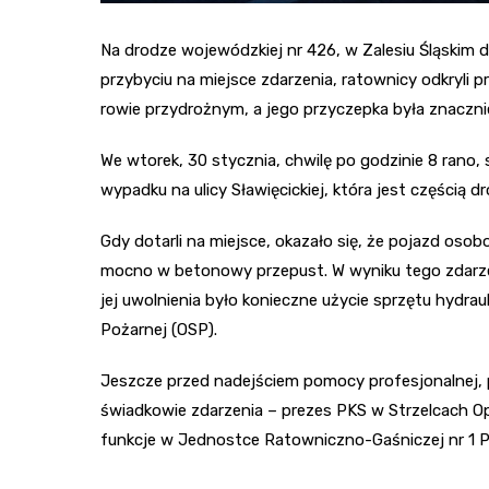
Na drodze wojewódzkiej nr 426, w Zalesiu Śląskim
przybyciu na miejsce zdarzenia, ratownicy odkryli
rowie przydrożnym, a jego przyczepka była znaczn
We wtorek, 30 stycznia, chwilę po godzinie 8 rano,
wypadku na ulicy Sławięcickiej, która jest częścią d
Gdy dotarli na miejsce, okazało się, że pojazd oso
mocno w betonowy przepust. W wyniku tego zdarze
jej uwolnienia było konieczne użycie sprzętu hydra
Pożarnej (OSP).
Jeszcze przed nadejściem pomocy profesjonalnej, 
świadkowie zdarzenia – prezes PKS w Strzelcach Opo
funkcje w Jednostce Ratowniczno-Gaśniczej nr 1 P