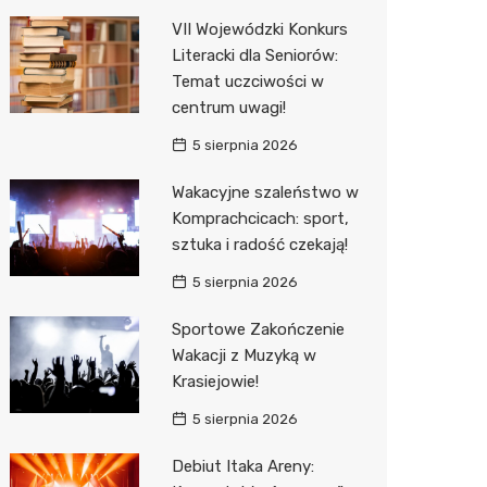
Pozostałe
Sport i rozrywka
Restaur
Laryngo
Myjnia 
Bibliote
Kręgieln
VII Wojewódzki Konkurs
Literacki dla Seniorów:
Zwierzęta
Dermat
Pomoc 
Przedsz
Kino
Sklep z
Temat uczciwości w
Sklepy specjalistyczne
Okulista
Stacja 
Klub
Wetery
Jubiler
centrum uwagi!
5 sierpnia 2026
Sieci handlowe
Ortope
Akumul
Wesele
Optyk
Biedron
Wakacyjne szaleństwo w
Usługi
Fizjoter
Stacja p
Siłownia
Sklep w
Lidl
Drukarn
Komprachcicach: sport,
Dietety
Mechan
Księgar
Dino
Dorabia
sztuka i radość czekają!
Psychot
Sklep r
Kauflan
Lombar
5 sierpnia 2026
Sklep m
Kwiaciar
Stokrot
Geodet
Sportowe Zakończenie
Wakacji z Muzyką w
Przycho
Żabka
Meble n
Krasiejowie!
Bricoma
Taxi
5 sierpnia 2026
Castor
Fotogra
Debiut Itaka Areny: